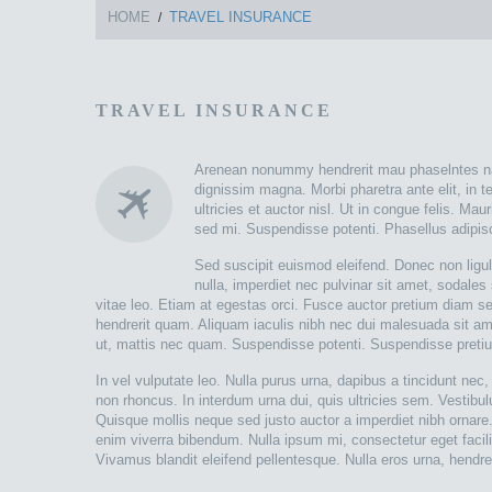
HOME
TRAVEL INSURANCE
TRAVEL INSURANCE
Arenean nonummy hendrerit mau phaselntes nasce
dignissim magna. Morbi pharetra ante elit, in t
ultricies et auctor nisl. Ut in congue felis. Ma
sed mi. Suspendisse potenti. Phasellus adipisci
Sed suscipit euismod eleifend. Donec non ligu
nulla, imperdiet nec pulvinar sit amet, sodales
vitae leo. Etiam at egestas orci. Fusce auctor pretium diam s
hendrerit quam. Aliquam iaculis nibh nec dui malesuada sit amet
ut, mattis nec quam. Suspendisse potenti. Suspendisse pretium 
In vel vulputate leo. Nulla purus urna, dapibus a tincidunt nec,
non rhoncus. In interdum urna dui, quis ultricies sem. Vestibu
Quisque mollis neque sed justo auctor a imperdiet nibh ornare
enim viverra bibendum. Nulla ipsum mi, consectetur eget facilis
Vivamus blandit eleifend pellentesque. Nulla eros urna, hendrer