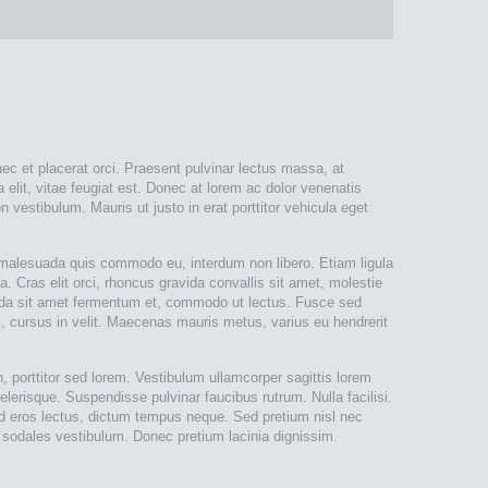
ec et placerat orci. Praesent pulvinar lectus massa, at
elit, vitae feugiat est. Donec at lorem ac dolor venenatis
n vestibulum. Mauris ut justo in erat porttitor vehicula eget
 malesuada quis commodo eu, interdum non libero. Etiam ligula
. Cras elit orci, rhoncus gravida convallis sit amet, molestie
avida sit amet fermentum et, commodo ut lectus. Fusce sed
is, cursus in velit. Maecenas mauris metus, varius eu hendrerit
n, porttitor sed lorem. Vestibulum ullamcorper sagittis lorem
erisque. Suspendisse pulvinar faucibus rutrum. Nulla facilisi.
ed eros lectus, dictum tempus neque. Sed pretium nisl nec
is sodales vestibulum. Donec pretium lacinia dignissim.