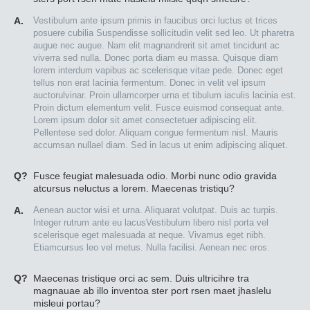
A.
Vestibulum ante ipsum primis in faucibus orci luctus et trices
posuere cubilia Suspendisse sollicitudin velit sed leo. Ut pharetra
augue nec augue. Nam elit magnandrerit sit amet tincidunt ac
viverra sed nulla. Donec porta diam eu massa. Quisque diam
lorem interdum vapibus ac scelerisque vitae pede. Donec eget
tellus non erat lacinia fermentum. Donec in velit vel ipsum
auctorulvinar. Proin ullamcorper urna et tibulum iaculis lacinia est.
Proin dictum elementum velit. Fusce euismod consequat ante.
Lorem ipsum dolor sit amet consectetuer adipiscing elit.
Pellentese sed dolor. Aliquam congue fermentum nisl. Mauris
accumsan nullael diam. Sed in lacus ut enim adipiscing aliquet.
Q?
Fusce feugiat malesuada odio. Morbi nunc odio gravida
atcursus neluctus a lorem. Maecenas tristiqu?
A.
Aenean auctor wisi et urna. Aliquarat volutpat. Duis ac turpis.
Integer rutrum ante eu lacusVestibulum libero nisl porta vel
scelerisque eget malesuada at neque. Vivamus eget nibh.
Etiamcursus leo vel metus. Nulla facilisi. Aenean nec eros.
Q?
Maecenas tristique orci ac sem. Duis ultricihre tra
magnauae ab illo inventoa ster port rsen maet jhaslelu
misleui portau?