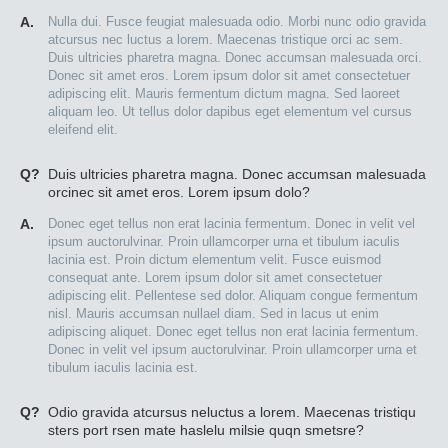
A.
Nulla dui. Fusce feugiat malesuada odio. Morbi nunc odio gravida
atcursus nec luctus a lorem. Maecenas tristique orci ac sem.
Duis ultricies pharetra magna. Donec accumsan malesuada orci.
Donec sit amet eros. Lorem ipsum dolor sit amet consectetuer
adipiscing elit. Mauris fermentum dictum magna. Sed laoreet
aliquam leo. Ut tellus dolor dapibus eget elementum vel cursus
eleifend elit.
Q?
Duis ultricies pharetra magna. Donec accumsan malesuada
orcinec sit amet eros. Lorem ipsum dolo?
A.
Donec eget tellus non erat lacinia fermentum. Donec in velit vel
ipsum auctorulvinar. Proin ullamcorper urna et tibulum iaculis
lacinia est. Proin dictum elementum velit. Fusce euismod
consequat ante. Lorem ipsum dolor sit amet consectetuer
adipiscing elit. Pellentese sed dolor. Aliquam congue fermentum
nisl. Mauris accumsan nullael diam. Sed in lacus ut enim
adipiscing aliquet. Donec eget tellus non erat lacinia fermentum.
Donec in velit vel ipsum auctorulvinar. Proin ullamcorper urna et
tibulum iaculis lacinia est.
Q?
Odio gravida atcursus neluctus a lorem. Maecenas tristiqu
sters port rsen mate haslelu milsie quqn smetsre?