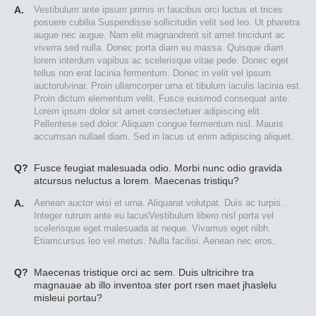
A.
Vestibulum ante ipsum primis in faucibus orci luctus et trices
posuere cubilia Suspendisse sollicitudin velit sed leo. Ut pharetra
augue nec augue. Nam elit magnandrerit sit amet tincidunt ac
viverra sed nulla. Donec porta diam eu massa. Quisque diam
lorem interdum vapibus ac scelerisque vitae pede. Donec eget
tellus non erat lacinia fermentum. Donec in velit vel ipsum
auctorulvinar. Proin ullamcorper urna et tibulum iaculis lacinia est.
Proin dictum elementum velit. Fusce euismod consequat ante.
Lorem ipsum dolor sit amet consectetuer adipiscing elit.
Pellentese sed dolor. Aliquam congue fermentum nisl. Mauris
accumsan nullael diam. Sed in lacus ut enim adipiscing aliquet.
Q?
Fusce feugiat malesuada odio. Morbi nunc odio gravida
atcursus neluctus a lorem. Maecenas tristiqu?
A.
Aenean auctor wisi et urna. Aliquarat volutpat. Duis ac turpis.
Integer rutrum ante eu lacusVestibulum libero nisl porta vel
scelerisque eget malesuada at neque. Vivamus eget nibh.
Etiamcursus leo vel metus. Nulla facilisi. Aenean nec eros.
Q?
Maecenas tristique orci ac sem. Duis ultricihre tra
magnauae ab illo inventoa ster port rsen maet jhaslelu
misleui portau?