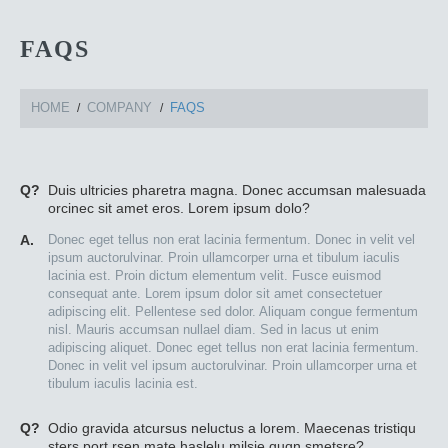
FAQS
HOME
COMPANY
FAQS
Q?
Duis ultricies pharetra magna. Donec accumsan malesuada
orcinec sit amet eros. Lorem ipsum dolo?
A.
Donec eget tellus non erat lacinia fermentum. Donec in velit vel
ipsum auctorulvinar. Proin ullamcorper urna et tibulum iaculis
lacinia est. Proin dictum elementum velit. Fusce euismod
consequat ante. Lorem ipsum dolor sit amet consectetuer
adipiscing elit. Pellentese sed dolor. Aliquam congue fermentum
nisl. Mauris accumsan nullael diam. Sed in lacus ut enim
adipiscing aliquet. Donec eget tellus non erat lacinia fermentum.
Donec in velit vel ipsum auctorulvinar. Proin ullamcorper urna et
tibulum iaculis lacinia est.
Q?
Odio gravida atcursus neluctus a lorem. Maecenas tristiqu
sters port rsen mate haslelu milsie quqn smetsre?